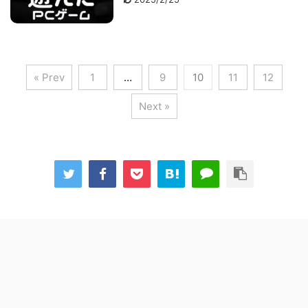
« Prev
1
…
9
10
11
12
Next »