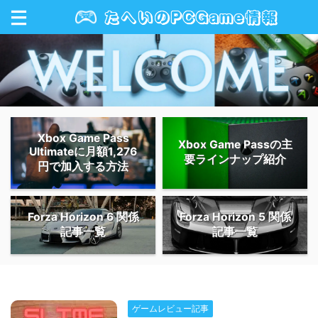
Xbox Game Pass
Xbox Game Passの主
Ultimateに月額1,276
要ラインナップ紹介
円で加入する方法
Forza Horizon 6 関係
Forza Horizon 5 関係
記事一覧
記事一覧
ゲームレビュー記事