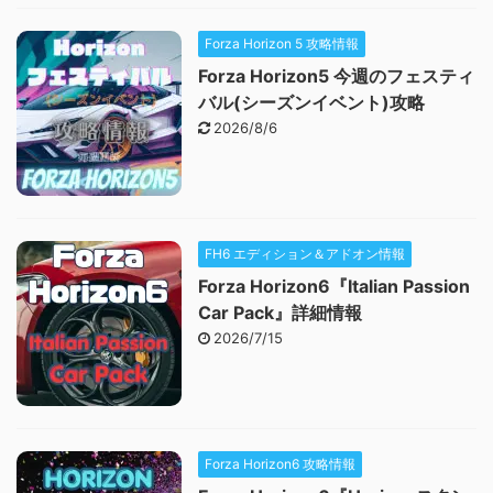
Forza Horizon 5 攻略情報
Forza Horizon5 今週のフェスティ
バル(シーズンイベント)攻略
2026/8/6
FH6 エディション＆アドオン情報
Forza Horizon6『Italian Passion
Car Pack』詳細情報
2026/7/15
Forza Horizon6 攻略情報