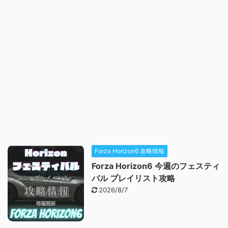
Forza Horizon6 攻略情報
Forza Horizon6 今週のフェスティ
バル プレイリスト攻略
2026/8/7