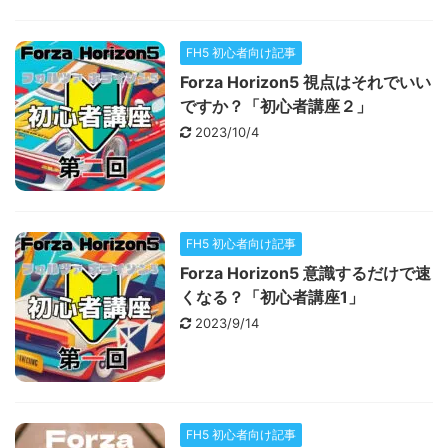
FH5 初心者向け記事
Forza Horizon5 視点はそれでいい
ですか？「初心者講座２」
2023/10/4
FH5 初心者向け記事
Forza Horizon5 意識するだけで速
くなる？「初心者講座1」
2023/9/14
FH5 初心者向け記事