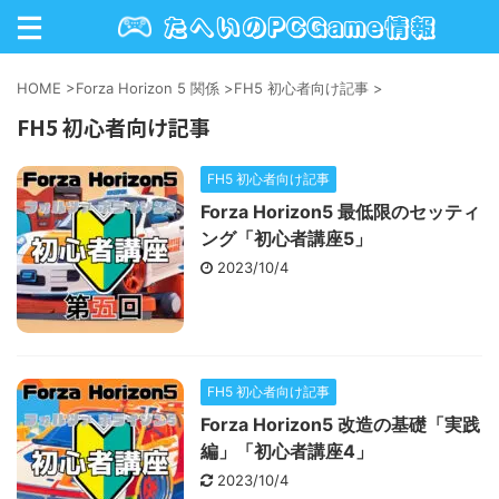
HOME
>
Forza Horizon 5 関係
>
FH5 初心者向け記事
>
FH5 初心者向け記事
FH5 初心者向け記事
Forza Horizon5 最低限のセッティ
ング「初心者講座5」
2023/10/4
FH5 初心者向け記事
Forza Horizon5 改造の基礎「実践
編」「初心者講座4」
2023/10/4