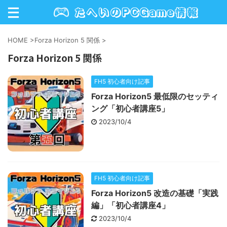
HOME
>
Forza Horizon 5 関係
>
Forza Horizon 5 関係
FH5 初心者向け記事
Forza Horizon5 最低限のセッティ
ング「初心者講座5」
2023/10/4
FH5 初心者向け記事
Forza Horizon5 改造の基礎「実践
編」「初心者講座4」
2023/10/4