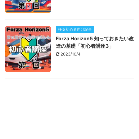
FH5 初心者向け記事
Forza Horizon5 知っておきたい改
造の基礎「初心者講座3」
2023/10/4