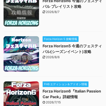
Forza Horizon6 今週のフェスティ
バル プレイリスト攻略
2026/8/7
Forza Horizon 5 攻略情報
Forza Horizon5 今週のフェスティ
バル(シーズンイベント)攻略
2026/8/6
FH6 エディション＆アドオン情報
Forza Horizon6『Italian Passion
Car Pack』詳細情報
2026/7/15