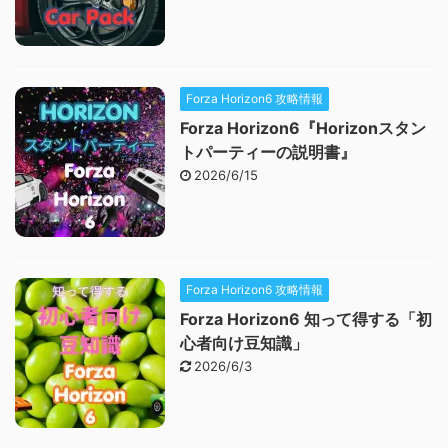
Forza Horizon6 攻略情報
Forza Horizon6『Horizonスタン
トパーティーの説明書』
2026/6/15
Forza Horizon6 攻略情報
Forza Horizon6 知って得する「初
心者向け豆知識」
2026/6/3