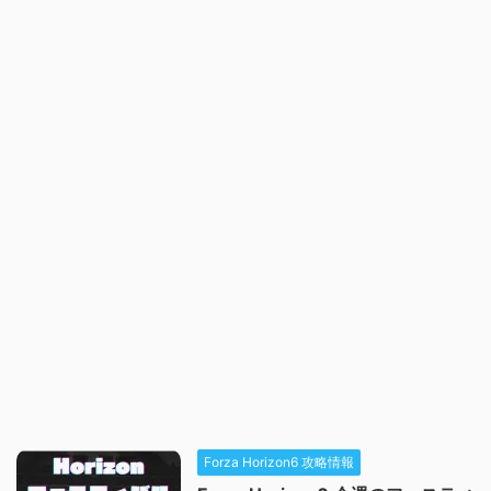
Forza Horizon6 攻略情報